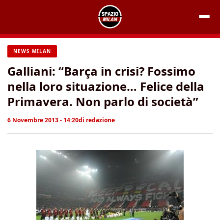
Vai
al
contenuto
NEWS MILAN
Galliani: “Barça in crisi? Fossimo
nella loro situazione… Felice della
Primavera. Non parlo di società”
6 Novembre 2013 - 14:20
di
redazione