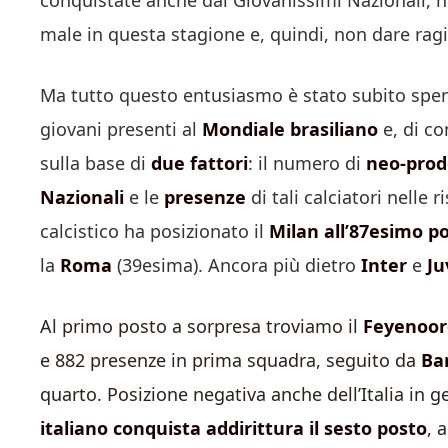
conquistate anche dai Giovanissimi Nazionali, no
male in questa stagione e, quindi, non dare rag
Ma tutto questo entusiasmo è stato subito sp
giovani presenti al
Mondiale brasiliano
e, di co
sulla base di
due fattori
: il numero di
neo-prod
Nazionali
e le
presenze
di tali calciatori nelle 
calcistico ha posizionato il
Milan all’87esimo p
la
Roma
(39esima). Ancora più dietro
Inter
e
Ju
Al primo posto a sorpresa troviamo il
Feyenoor
e 882 presenze in prima squadra, seguito da
Ba
quarto. Posizione negativa anche dell’Italia in g
italiano conquista addirittura il sesto posto
, 