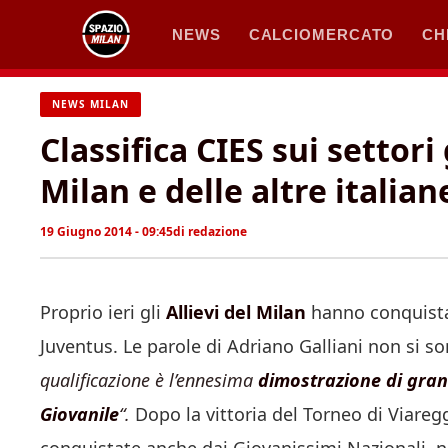
Vai
NEWS
CALCIOMERCATO
CH
al
contenuto
NEWS MILAN
Classifica CIES sui settori
Milan e delle altre italian
19 Giugno 2014 - 09:45
di
redazione
Proprio ieri gli
Allievi del Milan
hanno conquistat
Juventus. Le parole di Adriano Galliani non si s
qualificazione è l’ennesima
dimostrazione di gran
Giovanile
“.
Dopo la vittoria del Torneo di Viareg