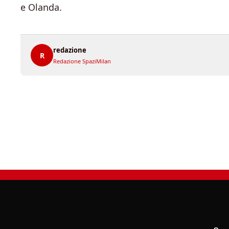
e Olanda.
redazione
R
Redazione SpaziMilan