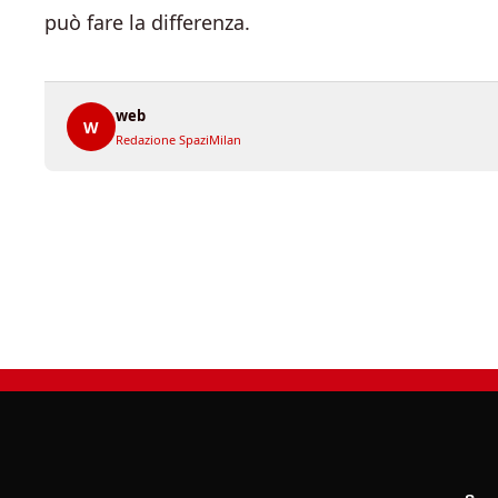
può fare la differenza.
web
W
Redazione SpaziMilan