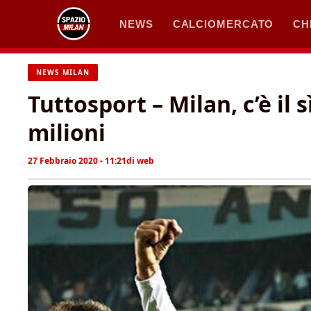
Vai
NEWS
CALCIOMERCATO
CH
al
contenuto
NEWS MILAN
Tuttosport – Milan, c’è il
milioni
27 Febbraio 2020 - 11:21
di
web