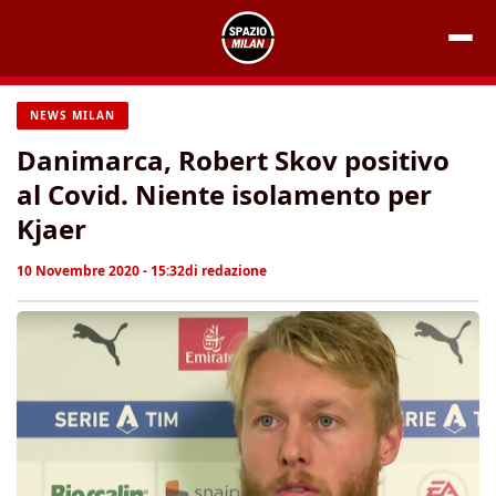
Vai
al
contenuto
NEWS MILAN
Danimarca, Robert Skov positivo
al Covid. Niente isolamento per
Kjaer
10 Novembre 2020 - 15:32
di
redazione