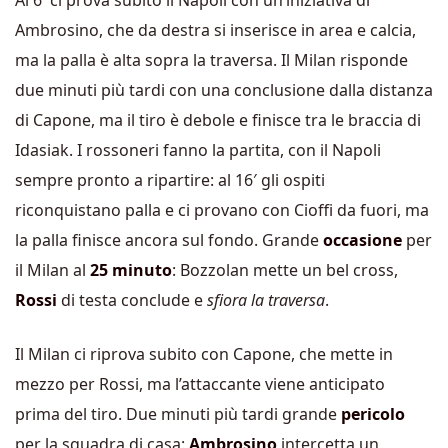
Al 6′ ci prova subito il Napoli con un’iniziativa di
Ambrosino, che da destra si inserisce in area e calcia,
ma la palla è alta sopra la traversa. Il Milan risponde
due minuti più tardi con una conclusione dalla distanza
di Capone, ma il tiro è debole e finisce tra le braccia di
Idasiak. I rossoneri fanno la partita, con il Napoli
sempre pronto a ripartire: al 16′ gli ospiti
riconquistano palla e ci provano con Cioffi da fuori, ma
la palla finisce ancora sul fondo. Grande
occasione
per
il Milan al
25 minuto
: Bozzolan mette un bel cross,
Rossi
di testa conclude e
sfiora la traversa
.
Il Milan ci riprova subito con Capone, che mette in
mezzo per Rossi, ma l’attaccante viene anticipato
prima del tiro. Due minuti più tardi grande
pericolo
per la squadra di casa:
Ambrosino
intercetta un