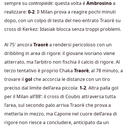
sempre su
contropiede
: questa volta è
Ambrosino
a
realizzare:
0-2
. Il Milan prova a reagire pochi minuti
dopo, con un colpo di testa del neo-entrato Traorè su
cross di Kerkez: Idasiak blocca senza troppi problemi.
Al 75′ ancora
Traorè
a rendersi pericoloso con un
dribbling in area di rigore: il giovane ivoriano viene
atterrato, ma l’arbitro non fischia il calcio di rigore. Al
terzo tentativo è proprio Chaka
Traorè
, al 78 minuto, a
trovare il
gol
che accorcia le distanze con un tiro
preciso dal limite dell’area piccola:
1-2
. Altra palla gol
per il Milan all’88’: il cross di Coubis attraversa tutta
l’area, sul secondo palo arriva Traorè che prova a
metterla in mezzo, ma Capone nel cuore dell’area di
rigore non riesce a concludere, anticipato da un