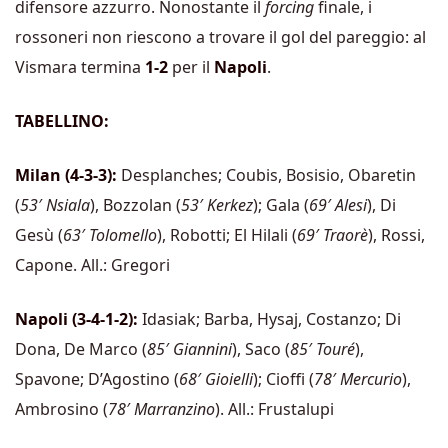
difensore azzurro. Nonostante il
forcing
finale, i
rossoneri non riescono a trovare il gol del pareggio: al
Vismara termina
1-2
per il
Napoli
.
TABELLINO:
Milan (4-3-3):
Desplanches; Coubis, Bosisio, Obaretin
(
53′ Nsiala
), Bozzolan (
53′ Kerkez
); Gala (
69′ Alesi
), Di
Gesù (
63′ Tolomello
), Robotti; El Hilali (
69′ Traorè
), Rossi,
Capone. All.: Gregori
Napoli (3-4-1-2):
Idasiak; Barba, Hysaj, Costanzo; Di
Dona, De Marco (
85′ Giannini
), Saco (
85′ Touré
),
Spavone; D’Agostino (
68′ Gioielli
); Cioffi (
78′ Mercurio
),
Ambrosino (
78′ Marranzino
). All.: Frustalupi