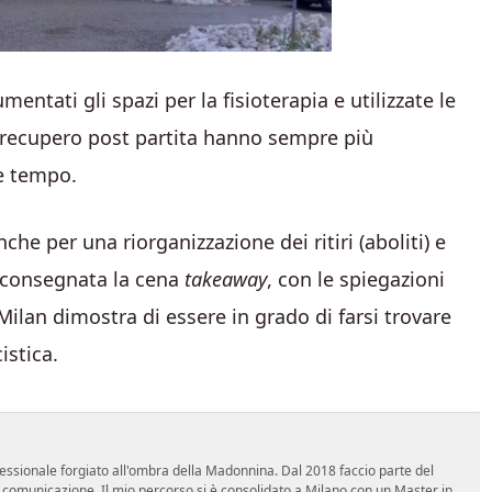
ntati gli spazi per la fisioterapia e utilizzate le
 e recupero post partita hanno sempre più
ve tempo.
nche per una riorganizzazione dei ritiri (aboliti) e
ne consegnata la cena
takeaway
, con le spiegazioni
ilan dimostra di essere in grado di farsi trovare
istica.
essionale forgiato all'ombra della Madonnina. Dal 2018 faccio parte del
n comunicazione. Il mio percorso si è consolidato a Milano con un Master in