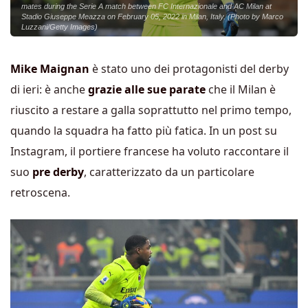
mates during the Serie A match between FC Internazionale and AC Milan at
Stadio Giuseppe Meazza on February 05, 2022 in Milan, Italy. (Photo by Marco
Luzzani/Getty Images)
Mike Maignan
è stato uno dei protagonisti del derby
di ieri: è anche
grazie alle sue parate
che il Milan è
riuscito a restare a galla soprattutto nel primo tempo,
quando la squadra ha fatto più fatica. In un post su
Instagram, il portiere francese ha voluto raccontare il
suo
pre derby
, caratterizzato da un particolare
retroscena.