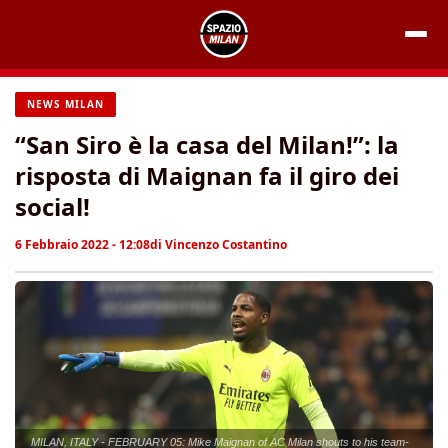
Vai
al
contenuto
NEWS MILAN
“San Siro è la casa del Milan!”: la
risposta di Maignan fa il giro dei
social!
6 Febbraio 2022 - 12:08
di
Vincenzo Costantino
MILAN, ITALY - FEBRUARY 05: Mike Maignan of AC Milan shouts to his team-