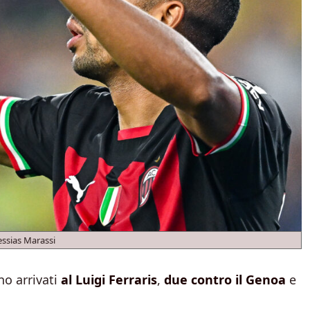
ssias Marassi
o arrivati
al Luigi Ferraris
,
due contro il Genoa
e