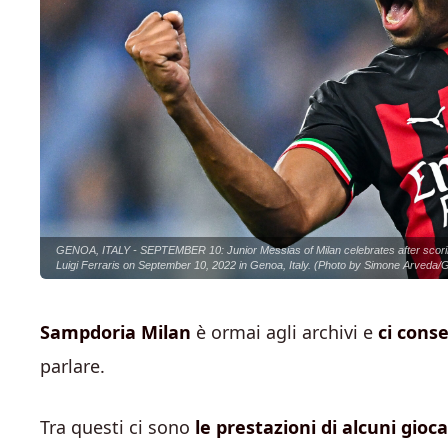
GENOA, ITALY - SEPTEMBER 10: Junior Messias of Milan celebrates after scorin
Luigi Ferraris on September 10, 2022 in Genoa, Italy. (Photo by Simone Arveda/
Sampdoria Milan
è ormai agli archivi e
ci conse
parlare.
Tra questi ci sono
le prestazioni di alcuni gioca