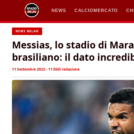
Vai
NEWS
CALCIOMERCATO
CH
al
contenuto
NEWS MILAN
Messias, lo stadio di Mara
brasiliano: il dato incredi
11 Settembre 2022 - 11:50
di
redazione