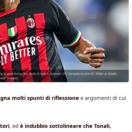
g a goal during the Serie A match between UC Sampdoria and AC MIlan at Stadio
Getty Images)
gna molti spunti di riflessione
e argomenti di cui
tori
, ed
è indubbio sottolineare che Tonali,