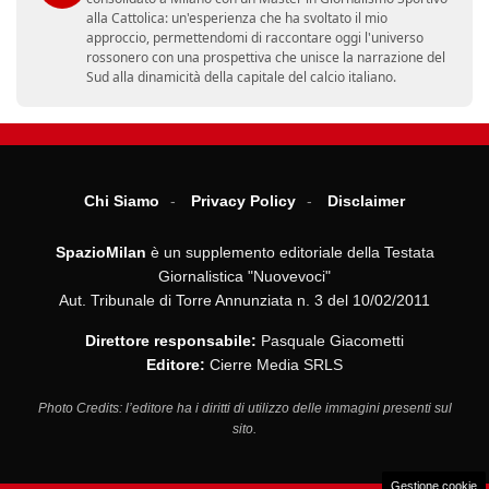
alla Cattolica: un'esperienza che ha svoltato il mio
approccio, permettendomi di raccontare oggi l'universo
rossonero con una prospettiva che unisce la narrazione del
Sud alla dinamicità della capitale del calcio italiano.
Chi Siamo
Privacy Policy
Disclaimer
SpazioMilan
è un supplemento editoriale della Testata
Giornalistica "Nuovevoci"
Aut. Tribunale di Torre Annunziata n. 3 del 10/02/2011
Direttore responsabile:
Pasquale Giacometti
Editore:
Cierre Media SRLS
Photo Credits: l’editore ha i diritti di utilizzo delle immagini presenti sul
sito.
Gestione cookie