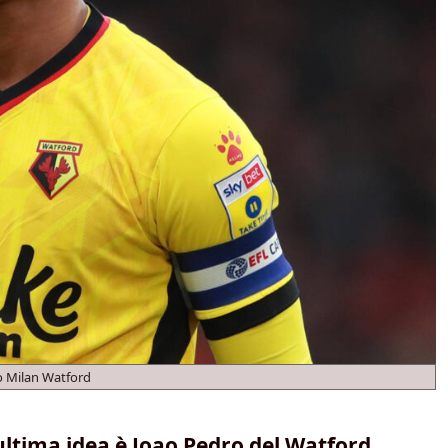
o Milan Watford
’ultima idea è Joao Pedro del Watford