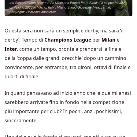
the Serie A match between Ac Milan and Empoli Fc at Stadio Giuseppe Meazza
on April 7, 2023 in Milano, Italy . Milano Stadio Giuseppe Meazza Italy
Copyright: xMarcoxCanonierox
Questa sera non sarà un semplice derby, ma sarà ‘il
derby’. Tempo di
Champions League
per
Milan
e
Inter
, come un tempo, pronte a prendersi la finale
della ‘coppa dalle grandi orecchie’ dopo un cammino
convincente, per entrambe, tra gironi, ottavi di finale e
quarti di finale.
In quanti pensavano ad inizio anno che le due milanesi
sarebbero arrivate fino in fondo nella competizione
più importante per club? In pochi, anzi, pochissimi,
sinceramente.