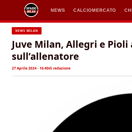
Vai
NEWS
CALCIOMERCATO
CH
al
contenuto
NEWS MILAN
Juve Milan, Allegri e Pioli
sull’allenatore
27 Aprile 2024 - 16:40
di
redazione