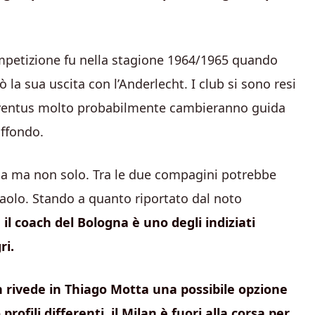
competizione fu nella stagione 1964/1965 quando
a sua uscita con l’Anderlecht. I club si sono resi
 Juventus molto probabilmente cambieranno guida
affondo.
na ma non solo. Tra le due compagini potrebbe
 Paolo. Stando a quanto riportato dal noto
,
il coach del Bologna è uno degli indiziati
ri.
n rivede in Thiago Motta una possibile opzione
rofili differenti, il Milan è fuori alla corsa per