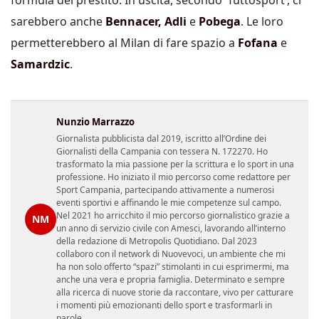
sarebbero anche
Bennacer, Adli
e
Pobega
. Le loro
permetterebbero al Milan di fare spazio a
Fofana
e
Samardzic
.
Nunzio Marrazzo
Giornalista pubblicista dal 2019, iscritto all’Ordine dei
Giornalisti della Campania con tessera N. 172270. Ho
trasformato la mia passione per la scrittura e lo sport in una
professione. Ho iniziato il mio percorso come redattore per
Sport Campania, partecipando attivamente a numerosi
eventi sportivi e affinando le mie competenze sul campo.
Nel 2021 ho arricchito il mio percorso giornalistico grazie a
NM
un anno di servizio civile con Amesci, lavorando all’interno
della redazione di Metropolis Quotidiano. Dal 2023
collaboro con il network di Nuovevoci, un ambiente che mi
ha non solo offerto “spazi” stimolanti in cui esprimermi, ma
anche una vera e propria famiglia. Determinato e sempre
alla ricerca di nuove storie da raccontare, vivo per catturare
i momenti più emozionanti dello sport e trasformarli in
parole.