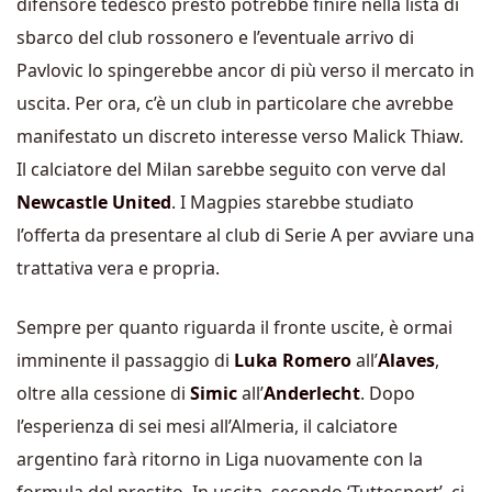
difensore tedesco presto potrebbe finire nella lista di
sbarco del club rossonero e l’eventuale arrivo di
Pavlovic lo spingerebbe ancor di più verso il mercato in
uscita. Per ora, c’è un club in particolare che avrebbe
manifestato un discreto interesse verso Malick Thiaw.
Il calciatore del Milan sarebbe seguito con verve dal
Newcastle United
. I Magpies starebbe studiato
l’offerta da presentare al club di Serie A per avviare una
trattativa vera e propria.
Sempre per quanto riguarda il fronte uscite, è ormai
imminente il passaggio di
Luka Romero
all’
Alaves
,
oltre alla cessione di
Simic
all’
Anderlecht
. Dopo
l’esperienza di sei mesi all’Almeria, il calciatore
argentino farà ritorno in Liga nuovamente con la
formula del prestito. In uscita, secondo ‘Tuttosport’, ci