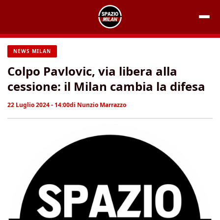
Vai
al
contenuto
NEWS MILAN
Colpo Pavlovic, via libera alla
cessione: il Milan cambia la difesa
22 Luglio 2024 - 14:00
di
Nunzio Marrazzo