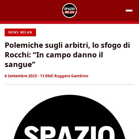
Vai
al
contenuto
NEWS MILAN
Polemiche sugli arbitri, lo sfogo di
Rocchi: “In campo danno il
sangue”
6 Settembre 2023 - 11:09
di
Ruggero Gambino