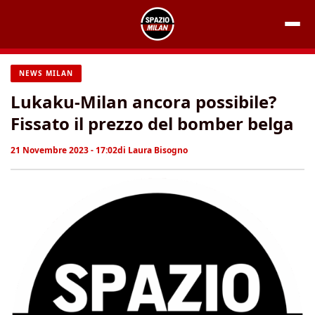
Vai
al
contenuto
NEWS MILAN
Lukaku-Milan ancora possibile?
Fissato il prezzo del bomber belga
21 Novembre 2023 - 17:02
di
Laura Bisogno