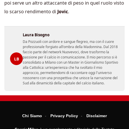
poi serve un altro attaccante di peso in quel ruolo visto
lo scarso rendimento di
Jovic
.
Laura Bisogno
Da Pozzuoli con ardore e sangue flegreo, ma con il cuore
professionale forgiato all'ombra della Madonnina. Dal 2018
faccio parte del network Nuovevoci, dove trasformo la
passione per il calcio in comunicazione. Il mio percorso si è
LB
consolidato a Milano con un Master in Giornalismo Sportivo
alla Cattolica: un'esperienza che ha svoltato il mio
approccio, permettendomi di raccontare oggi l'universo
rossonero con una prospettiva che unisce la narrazione del
Sud alla dinamicità della capitale del calcio italiano.
Chi Siamo
Privacy Policy
Disclaimer