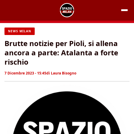
Vai
al
contenuto
NEWS MILAN
Brutte notizie per Pioli, si allena
ancora a parte: Atalanta a forte
rischio
7 Dicembre 2023 - 15:45
di
Laura Bisogno