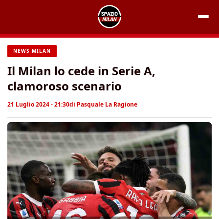
Vai
al
contenuto
NEWS MILAN
Il Milan lo cede in Serie A,
clamoroso scenario
21 Luglio 2024 - 21:30
di
Pasquale La Ragione