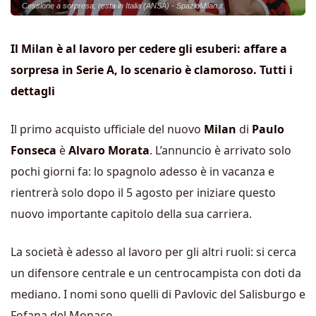
Cessione a sorpresa, resta in Italia (ANSA) - SpazioMilan.it
Il Milan è al lavoro per cedere gli esuberi: affare a
sorpresa in Serie A, lo scenario è clamoroso. Tutti i
dettagli
Il primo acquisto ufficiale del nuovo
Milan
di
Paulo
Fonseca
è
Alvaro Morata
. L’annuncio è arrivato solo
pochi giorni fa: lo spagnolo adesso è in vacanza e
rientrerà solo dopo il 5 agosto per iniziare questo
nuovo importante capitolo della sua carriera.
La società è adesso al lavoro per gli altri ruoli: si cerca
un difensore centrale e un centrocampista con doti da
mediano. I nomi sono quelli di Pavlovic del Salisburgo e
Fofana del Monaco.