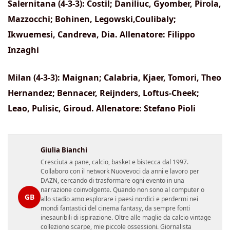
Salernitana (4-3-3): Costil; Daniliuc, Gyomber, Pirola,
Mazzocchi; Bohinen, Legowski,Coulibaly;
Ikwuemesi, Candreva, Dia. Allenatore: Filippo
Inzaghi
Milan (4-3-3): Maignan; Calabria, Kjaer, Tomori, Theo
Hernandez; Bennacer, Reijnders, Loftus-Cheek;
Leao, Pulisic, Giroud. Allenatore: Stefano Pioli
Giulia Bianchi
Cresciuta a pane, calcio, basket e bistecca dal 1997.
Collaboro con il network Nuovevoci da anni e lavoro per
DAZN, cercando di trasformare ogni evento in una
narrazione coinvolgente. Quando non sono al computer o
GB
allo stadio amo esplorare i paesi nordici e perdermi nei
mondi fantastici del cinema fantasy, da sempre fonti
inesauribili di ispirazione. Oltre alle maglie da calcio vintage
colleziono scarpe, mie piccole ossessioni. Giornalista