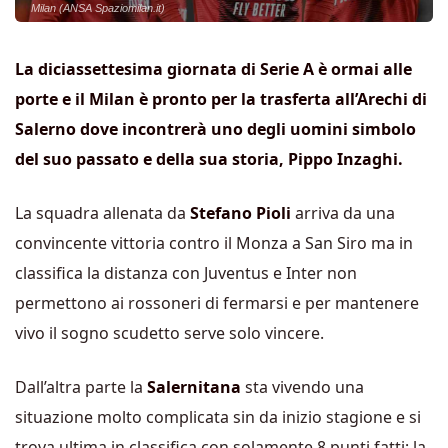
Milan (ANSA Spaziomilan.it)
La diciassettesima giornata di Serie A è ormai alle
porte e il Milan è pronto per la trasferta all’Arechi di
Salerno dove incontrerà uno degli uomini simbolo
del suo passato e della sua storia, Pippo Inzaghi.
La squadra allenata da
Stefano Pioli
arriva da una
convincente vittoria contro il Monza a San Siro ma in
classifica la distanza con Juventus e Inter non
permettono ai rossoneri di fermarsi e per mantenere
vivo il sogno scudetto serve solo vincere.
Dall’altra parte la
Salernitana
sta vivendo una
situazione molto complicata sin da inizio stagione e si
trova ultima in classifica con solamente 8 punti fatti; la