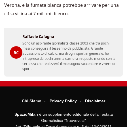
Verona, e la fumata bianca potrebbe arrivare per una
cifra vicina ai 7 milioni di euro.
Raffaele Cafagna
Sono un aspirante giornalista classe 2003 che tra pochi
mesi conseguirà il tesserino da pubblicista. Grande
RC
appassionato di calcio, ma di ogni sport in generale, ho
intrapreso da pochi anni la carriera in questo mondo con la
certezza che realizzerò il mio sogno: raccontare e vivere di
sport.
Chi Siamo
Privacy Policy
Disclaimer
SpazioMilan
è un supplemento editoriale della Testata
Giornalistica "Nuovevoci"
Aut. Tribunale di Torre Annunziata n. 3 del 10/02/2011