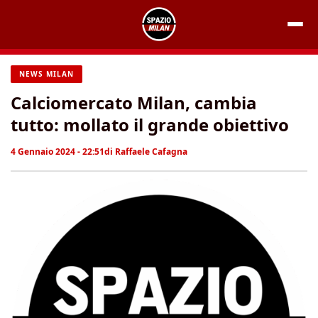
Vai
al
contenuto
NEWS MILAN
Calciomercato Milan, cambia
tutto: mollato il grande obiettivo
4 Gennaio 2024 - 22:51
di
Raffaele Cafagna