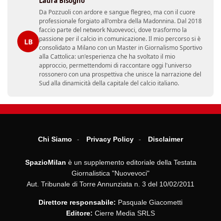
Laura Bisogno
Da Pozzuoli con ardore e sangue flegreo, ma con il cuore
professionale forgiato all'ombra della Madonnina. Dal 2018
faccio parte del network Nuovevoci, dove trasformo la
passione per il calcio in comunicazione. Il mio percorso si è
LB
consolidato a Milano con un Master in Giornalismo Sportivo
alla Cattolica: un'esperienza che ha svoltato il mio
approccio, permettendomi di raccontare oggi l'universo
rossonero con una prospettiva che unisce la narrazione del
Sud alla dinamicità della capitale del calcio italiano.
Chi Siamo
Privacy Policy
Disclaimer
SpazioMilan
è un supplemento editoriale della Testata
Giornalistica "Nuovevoci"
Aut. Tribunale di Torre Annunziata n. 3 del 10/02/2011
Direttore responsabile:
Pasquale Giacometti
Editore:
Cierre Media SRLS