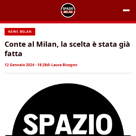
Vai
al
contenuto
NEWS MILAN
Conte al Milan, la scelta è stata già
fatta
12 Gennaio 2024 - 18:28
di
Laura Bisogno