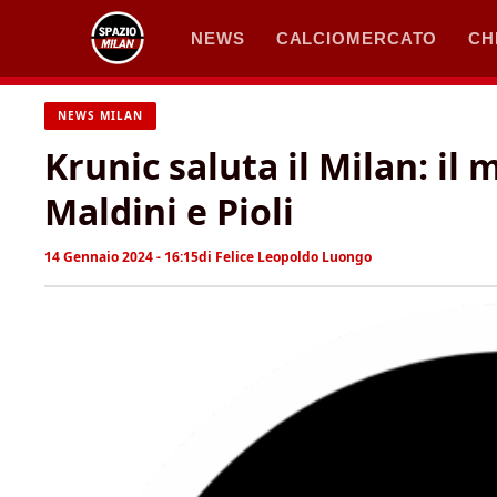
Vai
NEWS
CALCIOMERCATO
CH
al
contenuto
NEWS MILAN
Krunic saluta il Milan: il 
Maldini e Pioli
14 Gennaio 2024 - 16:15
di
Felice Leopoldo Luongo