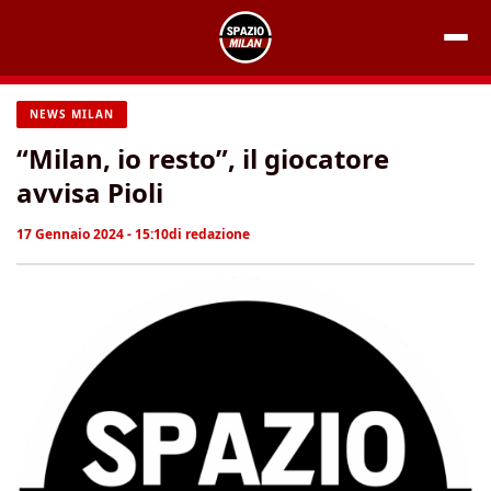
Vai
al
contenuto
NEWS MILAN
“Milan, io resto”, il giocatore
avvisa Pioli
17 Gennaio 2024 - 15:10
di
redazione