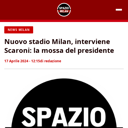
Vai
al
contenuto
NEWS MILAN
Nuovo stadio Milan, interviene
Scaroni: la mossa del presidente
17 Aprile 2024 - 12:15
di
redazione