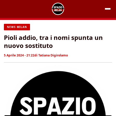
Vai
al
contenuto
NEWS MILAN
Pioli addio, tra i nomi spunta un
nuovo sostituto
5 Aprile 2024 - 21:22
di
Tatiana Digirolamo