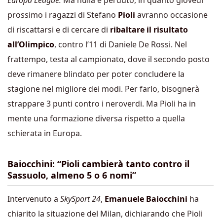
Europa League.
Ma nulla è perduto, in quanto giovedì
prossimo i ragazzi di Stefano
Pioli
avranno occasione
di riscattarsi e di cercare di
ribaltare il risultato
all’Olimpico
, contro l’11 di Daniele De Rossi. Nel
frattempo, testa al campionato, dove il secondo posto
deve rimanere blindato per poter concludere la
stagione nel migliore dei modi. Per farlo, bisognerà
strappare 3 punti contro i neroverdi. Ma Pioli ha in
mente una formazione diversa rispetto a quella
schierata in Europa.
Baiocchini: “Pioli cambierà tanto contro il
Sassuolo, almeno 5 o 6 nomi”
Intervenuto a
SkySport 24
,
Emanuele Baiocchini
ha
chiarito la situazione del Milan, dichiarando che Pioli