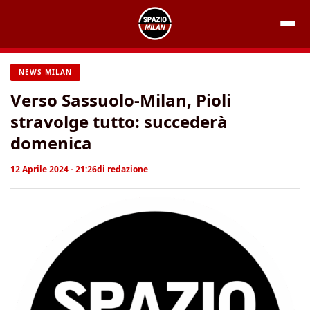
Vai
al
contenuto
NEWS MILAN
Verso Sassuolo-Milan, Pioli
stravolge tutto: succederà
domenica
12 Aprile 2024 - 21:26
di
redazione