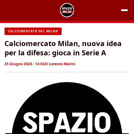
Vai
al
contenuto
CALCIOMERCATO DEL MILAN
Calciomercato Milan, nuova idea
per la difesa: gioca in Serie A
25 Giugno 2024 - 14:33
di
Lorenzo Marini