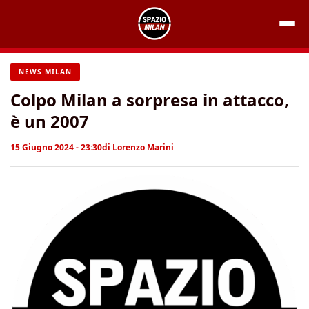
Vai
al
contenuto
NEWS MILAN
Colpo Milan a sorpresa in attacco,
è un 2007
15 Giugno 2024 - 23:30
di
Lorenzo Marini