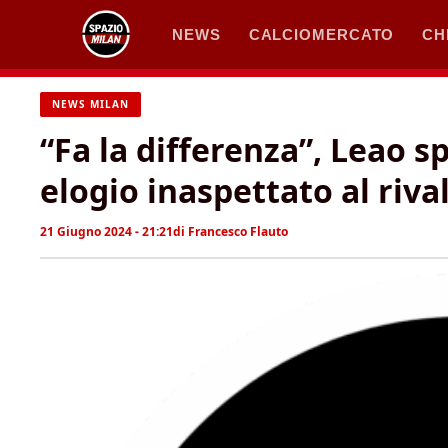
Vai
NEWS
CALCIOMERCATO
CH
al
contenuto
NEWS MILAN
“Fa la differenza”, Leao sp
elogio inaspettato al riva
21 Giugno 2024 - 21:21
di
Francesco Flauto