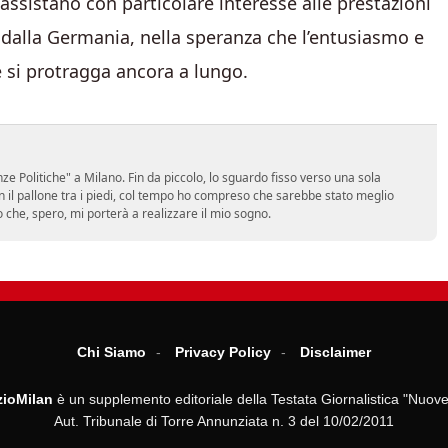
 assistano con particolare interesse alle prestazioni
te dalla Germania, nella speranza che l’entusiasmo e
e si protragga ancora a lungo.
e Politiche" a Milano. Fin da piccolo, lo sguardo fisso verso una sola
on il pallone tra i piedi, col tempo ho compreso che sarebbe stato meglio
ro che, spero, mi porterà a realizzare il mio sogno.
Chi Siamo
Privacy Policy
Disclaimer
ioMilan
è un supplemento editoriale della Testata Giornalistica "Nuove
Aut. Tribunale di Torre Annunziata n. 3 del 10/02/2011