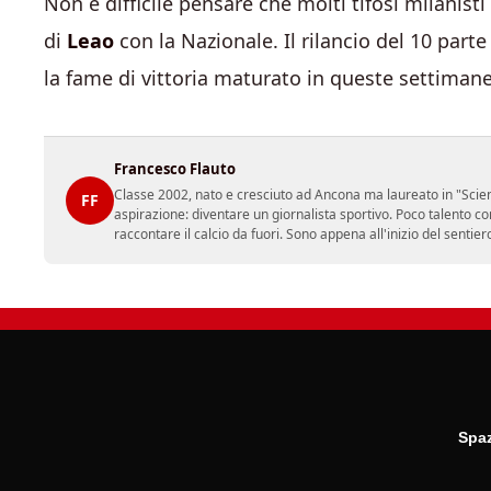
Non è difficile pensare che molti tifosi milanisti
di
Leao
con la Nazionale. Il rilancio del 10 par
la fame di vittoria maturato in queste settiman
Francesco Flauto
Classe 2002, nato e cresciuto ad Ancona ma laureato in "Scienz
FF
aspirazione: diventare un giornalista sportivo. Poco talento c
raccontare il calcio da fuori. Sono appena all'inizio del sentie
Spaz