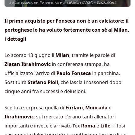
Il primo acquisto per Fonseca non è un calciatore (ANSA) - SpazioMilan.it
Il primo acquisto per Fonseca non è un calciatore: il
portoghese lo ha voluto fortemente con sé al Milan,
i dettagli
Lo scorso 13 giugno il
Milan
, tramite le parole di
Zlatan Ibrahimovic
in conferenza stampa, ha
ufficializzato l’arrivo di
Paulo Fonseca
in panchina.
Sostituirà
Stefano Pioli
, che lascia i rossoneri dopo
cinque anni fra successi e delusioni.
Scelta a sorpresa quella di
Furlani
,
Moncada
e
Ibrahimovic
: sul mercato c’erano tanti allenatori
importanti e invece è arrivato l’ex
Roma
e
Lille
. Tifosi
ovviamente delusi perché si aspettavano l’arrivo di un