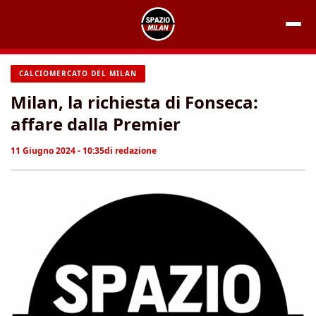
Vai
al
contenuto
CALCIOMERCATO DEL MILAN
Milan, la richiesta di Fonseca:
affare dalla Premier
11 Giugno 2024 - 10:35
di
redazione