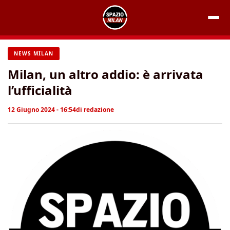
Vai
al
contenuto
NEWS MILAN
Milan, un altro addio: è arrivata
l’ufficialità
12 Giugno 2024 - 16:54
di
redazione