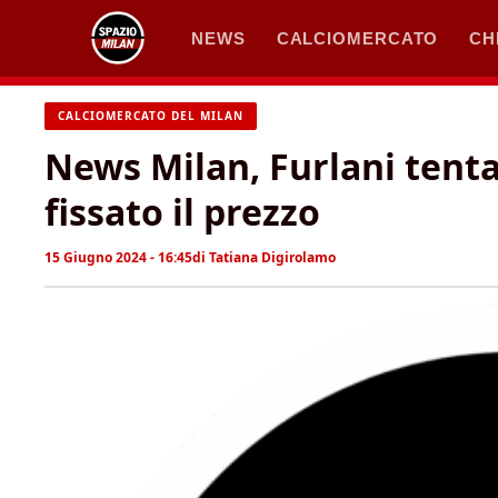
Vai
NEWS
CALCIOMERCATO
CH
al
contenuto
CALCIOMERCATO DEL MILAN
News Milan, Furlani tenta 
fissato il prezzo
15 Giugno 2024 - 16:45
di
Tatiana Digirolamo