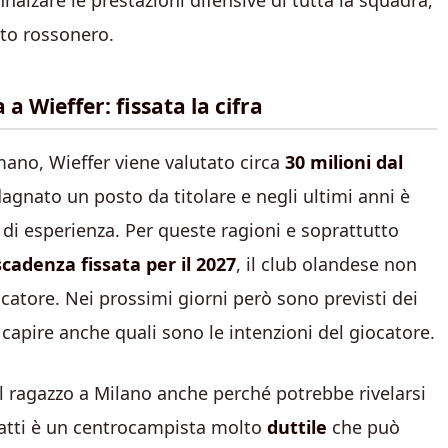
nalzare le prestazioni difensive di tutta la squadra,
tto rossonero.
a Wieffer: fissata la cifra
ano, Wieffer viene valutato circa
30 milioni dal
adagnato un posto da titolare e negli ultimi anni è
e di esperienza. Per queste ragioni e soprattutto
scadenza fissata per il 2027
, il club olandese non
iocatore. Nei prossimi giorni però sono previsti dei
capire anche quali sono le intenzioni del giocatore.
il ragazzo a Milano anche perché potrebbe rivelarsi
nfatti è un centrocampista molto
duttile
che può