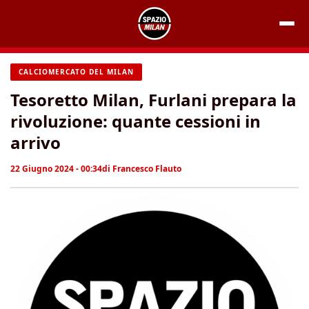
Vai
al
contenuto
CALCIOMERCATO DEL MILAN
Tesoretto Milan, Furlani prepara la
rivoluzione: quante cessioni in
arrivo
22 Giugno 2024 - 00:34
di
Francesco Flauto