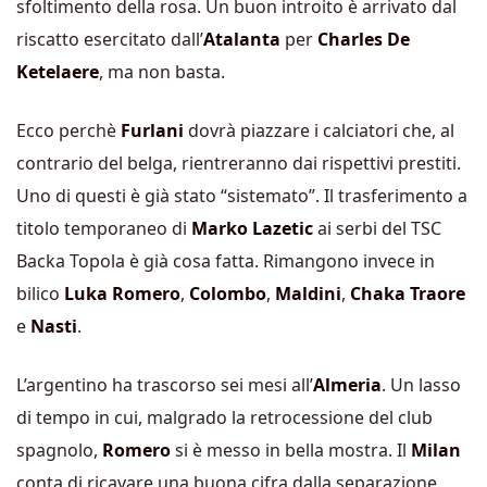
sfoltimento della rosa. Un buon introito è arrivato dal
riscatto esercitato dall’
Atalanta
per
Charles De
Ketelaere
, ma non basta.
Ecco perchè
Furlani
dovrà piazzare i calciatori che, al
contrario del belga, rientreranno dai rispettivi prestiti.
Uno di questi è già stato “sistemato”. Il trasferimento a
titolo temporaneo di
Marko Lazetic
ai serbi del TSC
Backa Topola è già cosa fatta. Rimangono invece in
bilico
Luka Romero
,
Colombo
,
Maldini
,
Chaka Traore
e
Nasti
.
L’argentino ha trascorso sei mesi all’
Almeria
. Un lasso
di tempo in cui, malgrado la retrocessione del club
spagnolo,
Romero
si è messo in bella mostra. Il
Milan
conta di ricavare una buona cifra dalla separazione