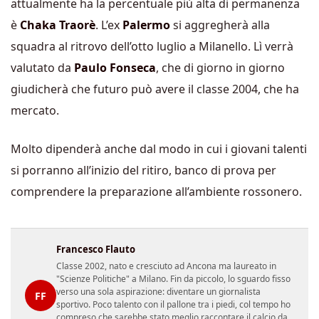
attualmente ha la percentuale più alta di permanenza
è
Chaka
Traorè
. L’ex
Palermo
si aggregherà alla
squadra al ritrovo dell’otto luglio a Milanello. Lì verrà
valutato da
Paulo Fonseca
, che di giorno in giorno
giudicherà che futuro può avere il classe 2004, che ha
mercato.
Molto dipenderà anche dal modo in cui i giovani talenti
si porranno all’inizio del ritiro, banco di prova per
comprendere la preparazione all’ambiente rossonero.
Francesco Flauto
Classe 2002, nato e cresciuto ad Ancona ma laureato in
"Scienze Politiche" a Milano. Fin da piccolo, lo sguardo fisso
verso una sola aspirazione: diventare un giornalista
FF
sportivo. Poco talento con il pallone tra i piedi, col tempo ho
compreso che sarebbe stato meglio raccontare il calcio da