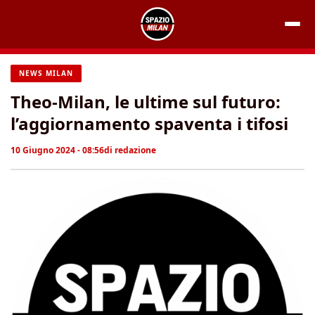
Vai
al
contenuto
NEWS MILAN
Theo-Milan, le ultime sul futuro:
l’aggiornamento spaventa i tifosi
10 Giugno 2024 - 08:56
di
redazione