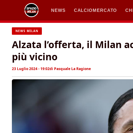
Vai
NEWS
CALCIOMERCATO
CH
al
contenuto
NEWS MILAN
Alzata l’offerta, il Milan 
più vicino
23 Luglio 2024 - 19:02
di
Pasquale La Ragione