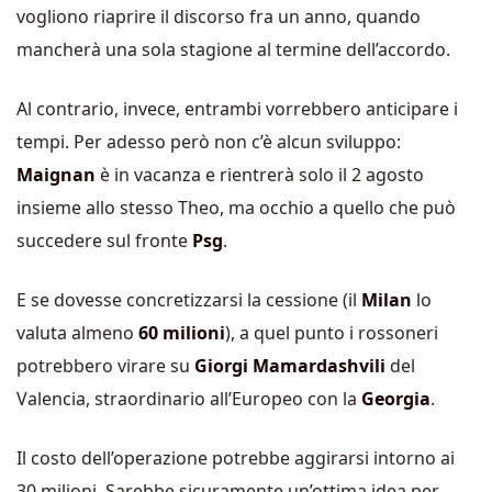
vogliono riaprire il discorso fra un anno, quando
mancherà una sola stagione al termine dell’accordo.
Al contrario, invece, entrambi vorrebbero anticipare i
tempi. Per adesso però non c’è alcun sviluppo:
Maignan
è in vacanza e rientrerà solo il 2 agosto
insieme allo stesso Theo, ma occhio a quello che può
succedere sul fronte
Psg
.
E se dovesse concretizzarsi la cessione (il
Milan
lo
valuta almeno
60
milioni
), a quel punto i rossoneri
potrebbero virare su
Giorgi Mamardashvili
del
Valencia, straordinario all’Europeo con la
Georgia
.
Il costo dell’operazione potrebbe aggirarsi intorno ai
30 milioni. Sarebbe sicuramente un’ottima idea per