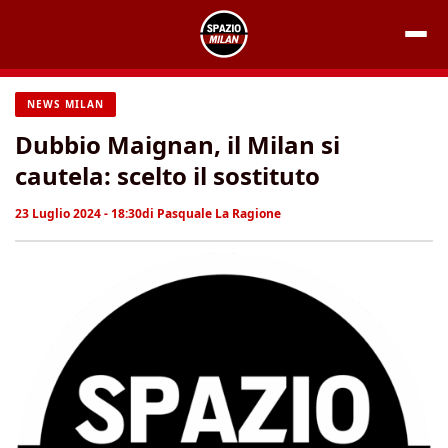
Vai
al
contenuto
NEWS MILAN
Dubbio Maignan, il Milan si
cautela: scelto il sostituto
23 Luglio 2024 - 18:30
di
Pasquale La Ragione