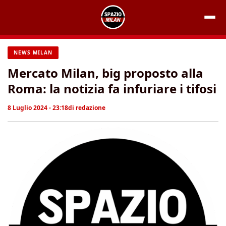
Vai
al
contenuto
NEWS MILAN
Mercato Milan, big proposto alla
Roma: la notizia fa infuriare i tifosi
8 Luglio 2024 - 23:18
di
redazione