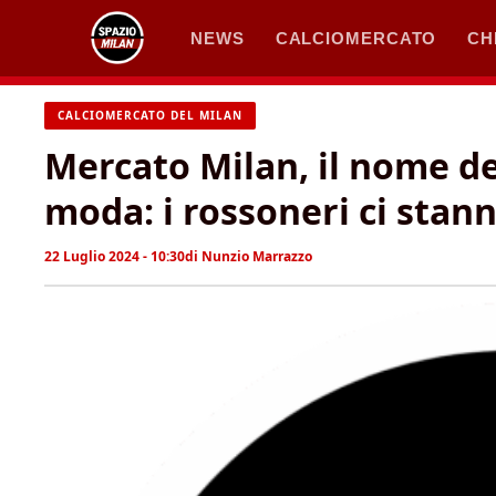
Vai
NEWS
CALCIOMERCATO
CH
al
contenuto
CALCIOMERCATO DEL MILAN
Mercato Milan, il nome de
moda: i rossoneri ci sta
22 Luglio 2024 - 10:30
di
Nunzio Marrazzo