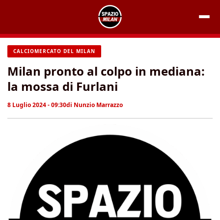
Vai
al
contenuto
CALCIOMERCATO DEL MILAN
Milan pronto al colpo in mediana:
la mossa di Furlani
8 Luglio 2024 - 09:30
di
Nunzio Marrazzo