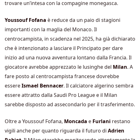
trovare un’intesa con la compagine monegasca.
Youssouf Fofana
è reduce da un paio di stagioni
importanti con la maglia del Monaco. Il
centrocampista, in scadenza nel 2025, ha già dichiarato
che è intenzionato a lasciare il Principato per dare
inizio ad una nuova avventura lontano dalla Francia. Il
giocatore avrebbe apprezzato le lusinghe del
Milan
. A
fare posto al centrocampista francese dovrebbe
essere
Ismael Bennacer
. Il calciatore algerino sembra
essere attratto dalla Saudi Pro League e il Milan
sarebbe disposto ad assecondarlo per il trasferimento.
Oltre a Youssouf Fofana,
Moncada
e
Furlani
restano
vigili anche per quanto riguarda il futuro di
Adrien
Rabiot
. Il Milan starebbe monitorando attentamente la