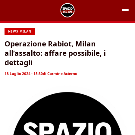
Vai
al
contenuto
NEWS MILAN
Operazione Rabiot, Milan
all’assalto: affare possibile, i
dettagli
18 Luglio 2024 - 15:30
di
Carmine Acierno