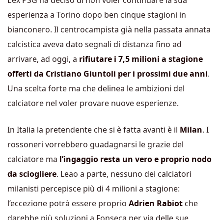
L’ex PSG ha deciso di non voler continuare la sua
esperienza a Torino dopo ben cinque stagioni in
bianconero. Il centrocampista già nella passata annata
calcistica aveva dato segnali di distanza fino ad
arrivare, ad oggi, a
rifiutare i 7,5 milioni a stagione
offerti da Cristiano Giuntoli per i prossimi due anni
.
Una scelta forte ma che delinea le ambizioni del
calciatore nel voler provare nuove esperienze.
In Italia la pretendente che si è fatta avanti è il
Milan
. I
rossoneri vorrebbero guadagnarsi le grazie del
calciatore ma
l’ingaggio resta un vero e proprio nodo
da sciogliere
. Leao a parte, nessuno dei calciatori
milanisti percepisce più di 4 milioni a stagione:
l’eccezione potrà essere proprio
Adrien Rabiot
che
darebbe più soluzioni a Fonseca per via delle sue