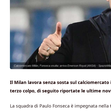
Calciomercato Milan, Fonseca esulta: arriva Emerson Royal (ANSA) - SpazioMilan
Il Milan lavora senza sosta sul calciomercato i
terzo colpo, di seguito riportate le ultime nov
La squadra di Paulo Fonseca è impegnata nella to