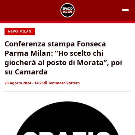
Vai
al
contenuto
NEWS MILAN
Conferenza stampa Fonseca
Parma Milan: “Ho scelto chi
giocherà al posto di Morata”, poi
su Camarda
23 Agosto 2024 - 14:25
di
Tommaso Vottero