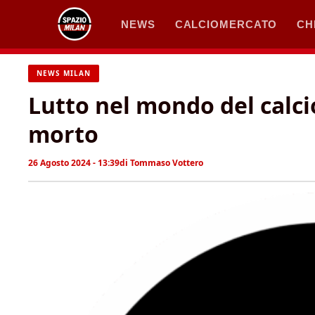
Vai
NEWS
CALCIOMERCATO
CH
al
contenuto
NEWS MILAN
Lutto nel mondo del calci
morto
26 Agosto 2024 - 13:39
di
Tommaso Vottero