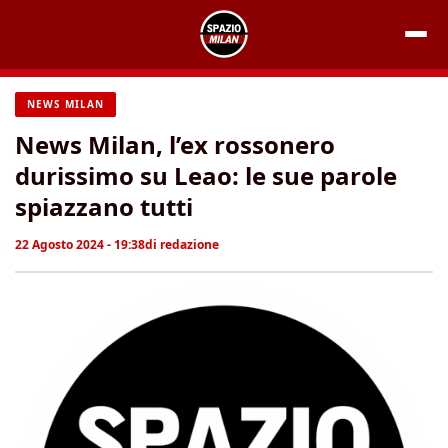
Vai
al
contenuto
NEWS MILAN
News Milan, l’ex rossonero
durissimo su Leao: le sue parole
spiazzano tutti
22 Agosto 2024 - 19:38
di
redazione