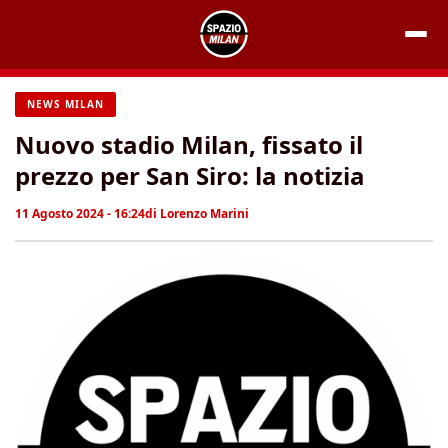
Vai
al
contenuto
NEWS MILAN
Nuovo stadio Milan, fissato il
prezzo per San Siro: la notizia
11 Agosto 2024 - 16:24
di
Lorenzo Marini