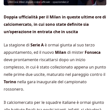
Ultim'ora Milan doppio colpo ufficiale - spaziomilan.it
Doppia ufficialità per il Milan in queste ultime ore di
calciomercato, in cui sono state definite sia
un’operazione in entrata che in uscita
La stagione di
Serie A
è ormai giunta al suo terzo
appuntamento, ed il nuovo
Milan
di mister
Fonseca
deve prontamente riscattarsi dopo un inizio
complesso, in cui è stato collezionato appena un punto
nelle prime due uscite, maturato nel pareggio contro il
Torino
nella gara inaugurale del campionato
rossonero.
Il calciomercato per le squadre italiane è ormai giunto
alle battute finali: tra pochi istanti, infatti, si chiuderà