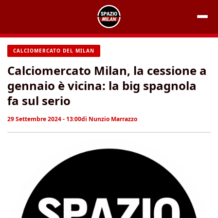
Vai
al
contenuto
CALCIOMERCATO DEL MILAN
Calciomercato Milan, la cessione a
gennaio è vicina: la big spagnola
fa sul serio
29 Settembre 2024 - 13:00
di
Nunzio Marrazzo