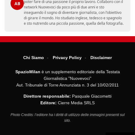
poter fare di una passione il proprio lavoro. Collaboro con il
AB
network Nuovevoci da poco più di due anni e sto
inseguendo il sogno di diventare giornalista, con l'obiettivo
di girare il mondo. Ho studiato inglese, tedesco e spagnolo
e sto nutrendo una piccola passione, quella della fotografia.
Chi Siamo
Privacy Policy
Disclaimer
SpazioMilan
è un supplemento editoriale della Testata
Giornalistica "Nuovevoci"
Aut. Tribunale di Torre Annunziata n. 3 del 10/02/2011
Direttore responsabile:
Pasquale Giacometti
Editore:
Cierre Media SRLS
Photo Credits: l’editore ha i diritti di utilizzo delle immagini presenti sul
sito.