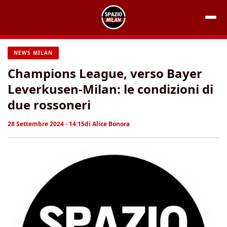
Vai
al
contenuto
NEWS MILAN
Champions League, verso Bayer
Leverkusen-Milan: le condizioni di
due rossoneri
28 Settembre 2024 - 14:15
di
Alice Bonora