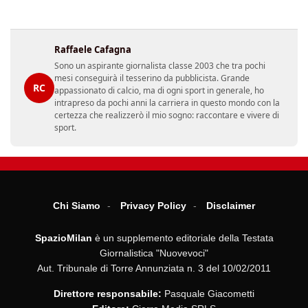
Raffaele Cafagna
Sono un aspirante giornalista classe 2003 che tra pochi
mesi conseguirà il tesserino da pubblicista. Grande
RC
appassionato di calcio, ma di ogni sport in generale, ho
intrapreso da pochi anni la carriera in questo mondo con la
certezza che realizzerò il mio sogno: raccontare e vivere di
sport.
Chi Siamo
Privacy Policy
Disclaimer
SpazioMilan
è un supplemento editoriale della Testata
Giornalistica "Nuovevoci"
Aut. Tribunale di Torre Annunziata n. 3 del 10/02/2011
Direttore responsabile:
Pasquale Giacometti