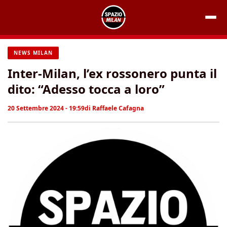
Vai
al
contenuto
NEWS MILAN
Inter-Milan, l’ex rossonero punta il
dito: “Adesso tocca a loro”
20 Settembre 2024 - 19:59
di
Raffaele Cafagna