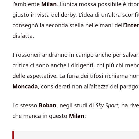
l’ambiente
Milan
. L’unica mossa possibile è rit
giusto in vista del derby. L’idea di un’altra scon
consegnò la seconda stella nelle mani dell’
Inte
disfatta.
I rossoneri andranno in campo anche per salvar
critica ci sono anche i dirigenti, chi più chi men
delle aspettative. La furia dei tifosi richiama no
Moncada
, considerati non all’altezza del para
Lo stesso
Boban
, negli studi di
Sky Sport
, ha riv
che manca in questo
Milan
: