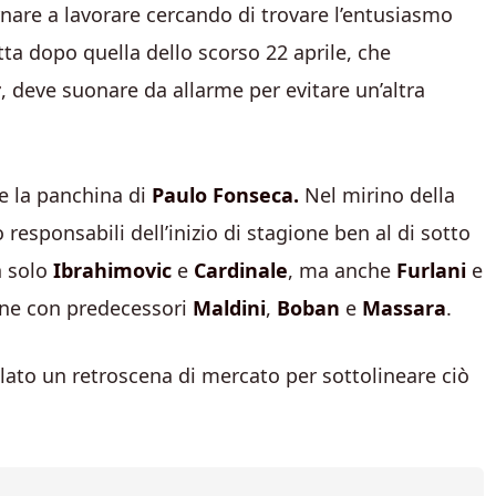
ornare a lavorare cercando di trovare l’entusiasmo
fitta dopo quella dello scorso 22 aprile, che
r
, deve suonare da allarme per evitare un’altra
e la panchina di
Paulo Fonseca.
Nel mirino della
o responsabili dell’inizio di stagione ben al di sotto
n solo
Ibrahimovic
e
Cardinale
, ma anche
Furlani
e
gone con predecessori
Maldini
,
Boban
e
Massara
.
elato un retroscena di mercato per sottolineare ciò