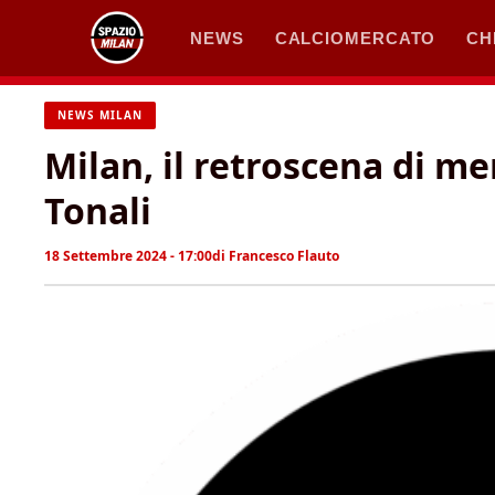
Vai
NEWS
CALCIOMERCATO
CH
al
contenuto
NEWS MILAN
Milan, il retroscena di mer
Tonali
18 Settembre 2024 - 17:00
di
Francesco Flauto