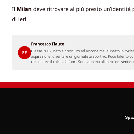
Il
Milan
deve ritrovare al più presto un’identità 
di ieri.
Francesco Flauto
Classe 2002, nato e cresciuto ad Ancona ma laureato in "Scienz
FF
aspirazione: diventare un giornalista sportivo. Poco talento c
raccontare il calcio da fuori. Sono appena all'inizio del sentie
Spaz